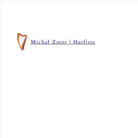
Przejdź
do
treści
Michał Zator | Harfista