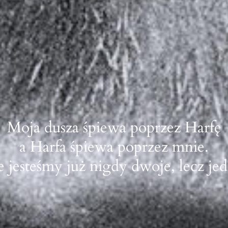
Moja dusza śpiewa poprzez Harfę
a Harfa śpiewa poprzez mnie.
 jesteśmy już nigdy dwoje, lecz je