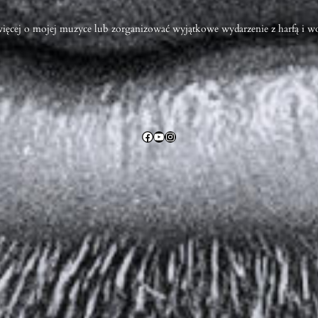
 więcej o mojej muzyce lub zorganizować wyjątkowe wydarzenie z harfą i w
Facebook
YouTube
Instagram